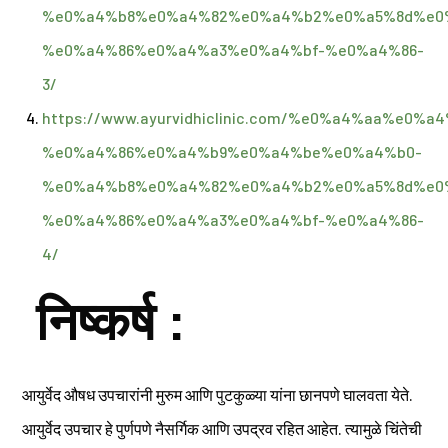
%e0%a4%b8%e0%a4%82%e0%a4%b2%e0%a5%8d%e0
%e0%a4%86%e0%a4%a3%e0%a4%bf-%e0%a4%86-
3/
https://www.ayurvidhiclinic.com/%e0%a4%aa%e
%e0%a4%86%e0%a4%b9%e0%a4%be%e0%a4%b0-
%e0%a4%b8%e0%a4%82%e0%a4%b2%e0%a5%8d%e0
%e0%a4%86%e0%a4%a3%e0%a4%bf-%e0%a4%86-
4/
निष्कर्ष :
आयुर्वेद औषध उपचारांनी मुरुम आणि पुटकुळ्या यांना छानपणे घालवता येते.
आयुर्वेद उपचार हे पुर्णपणे नैसर्गिक आणि उपद्रव रहित आहेत. त्यामुळे चिंतेची